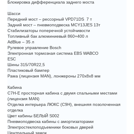
Блокировка дифференциала заднего моста
Шасси
Передний мост – рессорный VPD71DS 7 т
Задний мост – пневмоподвеска MCY13JES 13т
Стабилизаторы поперечной устойчивости
Топливный бак алюминиевый 860+400 л
AdBlue – 35 л
Рулевое управление Bosch
Электронная тормозная система EBS WABCO
ESC
Шины 315/70R22,5
Пластиковый бампер
Рама (лицензия MAN), лонжероны 270х8х8 мм
Кабина
C7H-Е просторная кабина с двумя спальными местами
(лицензия MAN)
Отделка интерьера ЛЮКС (С9Н), внешняя позолоченная
отделка
Цвет кабины БЕЛЫЙ S002
Пневмоподвеска кабины с амортизаторами
Электростеклоподъемники боковых дверей
Центральный замок