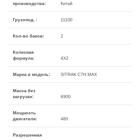
Китай
11100
2
4X2
SITRAK С7Н MAX
6900
480