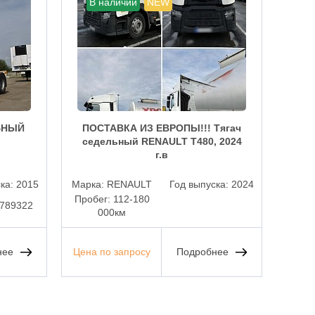
В наличии
NEW
В
ЬНЫЙ
ПОСТАВКА ИЗ ЕВРОПЫ!!! Тягач
ГР
седельный RENAULT T480, 2024
MA
г.в
ска:
2015
Марка:
RENAULT
Год выпуска:
2024
Ма
Пробег:
112-180
789322
Спаль
000км
нее
Цена по запросу
Подробнее
117