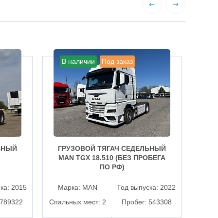
В наличии
Под заказ
В
ЬНЫЙ
ГРУЗОВОЙ ТЯГАЧ СЕДЕЛЬНЫЙ
ГР
MAN TGX 18.510 (БЕЗ ПРОБЕГА
ПО РФ)
ска:
2015
Марка:
MAN
Год выпуска:
2022
Ма
789322
Спальных мест:
2
Пробег:
543308
Спаль