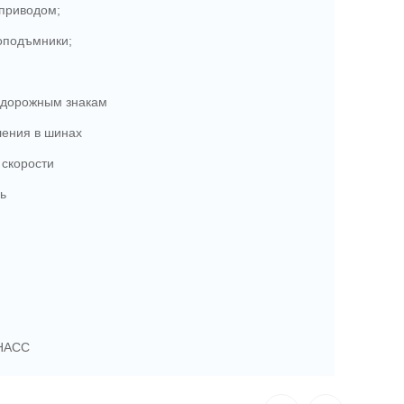
оприводом;
оподъмники;
 дорожным знакам
ления в шинах
 скорости
ль
НАСС