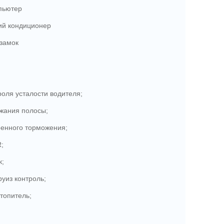
пьютер
ий кондиционер
замок
оля усталости водителя;
жания полосы;
ренного торможения;
R;
к;
уиз контроль;
топитель;