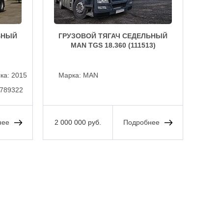
ЬНЫЙ
ГРУЗОВОЙ ТЯГАЧ СЕДЕЛЬНЫЙ
ГР
MAN TGS 18.360 (111513)
MA
ска:
2015
Марка:
MAN
Ма
789322
Спаль
нее
2 000 000 руб.
Подробнее
117