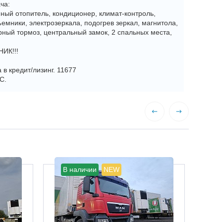
ча:
ный отопитель, кондиционер, климат-контроль,
емники, электрозеркала, подогрев зеркал, магнитола,
орный тормоз, центральный замок, 2 спальных места,
ИК!!!
в кредит/лизинг. 11677
С.
В наличии
NEW
В