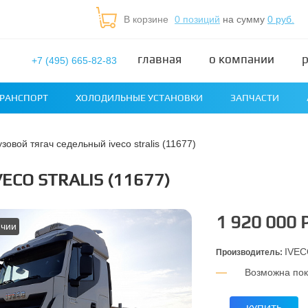
В корзине
0 позиций
на сумму
0 руб.
главная
о компании
+7 (495) 665-82-83
РАНСПОРТ
ХОЛОДИЛЬНЫЕ УСТАНОВКИ
ЗАПЧАСТИ
рузовой тягач седельный iveco stralis (11677)
ECO STRALIS (11677)
1 920 000 
ичии
IVE
Производитель:
Возможна пок