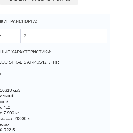
ЗАКАЗАТЬ ЗВОНОК МЕНЕДЖЕРА
КИ ТРАНСПОРТА:
2
НЫЕ ХАРАКТЕРИСТИКИ:
VECO STRALIS AT440S42T/PRR
м.
.
 10318 см3
зельный
сс: 5
: 4x2
: 7 900 кг
масса: 20000 кг
еская
0 R22.5