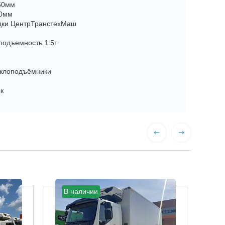
50мм
50мм
дки ЦентрТранстехМаш
подъемность 1.5т
еклоподъёмники
к
В наличии
В