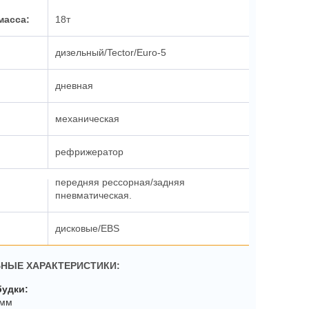
18т
дизельный/Tector/Euro-5
дневная
механическая
рефрижератор
передняя рессорная/задняя
пневматическая.
дисковые/EBS
НЫЕ ХАРАКТЕРИСТИКИ:
будки:
0мм