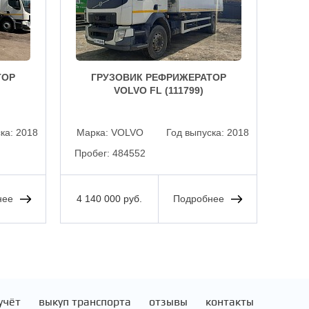
ТОР
ГРУЗОВИК РЕФРИЖЕРАТОР
Г
VOLVO FL (111799)
ска:
2018
Марка:
VOLVO
Год выпуска:
2018
Мар
Пробег:
484552
Проб
нее
4 140 000 руб.
Подробнее
4 14
учёт
выкуп транспорта
отзывы
контакты