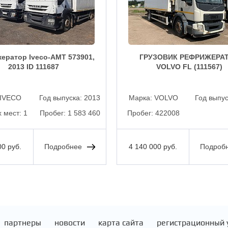
ератор Iveco-АМТ 573901,
ГРУЗОВИК РЕФРИЖЕРА
2013 ID 111687
VOLVO FL (111567)
IVECO
Год выпуска:
2013
Марка:
VOLVO
Год выпу
 мест:
1
Пробег:
1 583 460
Пробег:
422008
00 руб.
Подробнее
4 140 000 руб.
Подроб
партнеры
новости
карта сайта
регистрационный 