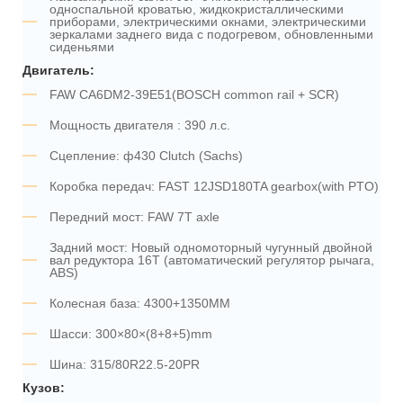
односпальной кроватью, жидкокристаллическими
приборами, электрическими окнами, электрическими
зеркалами заднего вида с подогревом, обновленными
сиденьями
Двигатель:
FAW CA6DM2-39E51(BOSCH common rail + SCR)
Мощность двигателя : 390 л.с.
Сцепление: ф430 Clutch (Sachs)
Коробка передач: FAST 12JSD180TA gearbox(with PTO)
Передний мост: FAW 7T axle
Задний мост: Новый одномоторный чугунный двойной
вал редуктора 16Т (автоматический регулятор рычага,
ABS)
Колесная база: 4300+1350MM
Шасси: 300×80×(8+8+5)mm
Шина: 315/80R22.5-20PR
Кузов: