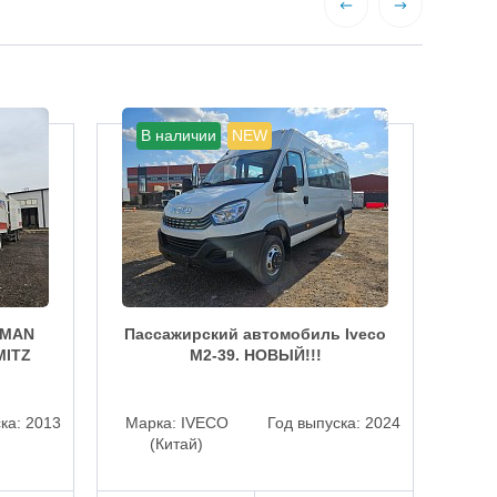
В наличии
NEW
В
 MAN
Пассажирский автомобиль Iveco
MITZ
M2-39. НОВЫЙ!!!
ре
ска:
2013
Марка:
IVECO
Год выпуска:
2024
Ма
(Китай)
Пробег