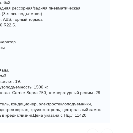
: 6x2.
едняя рессорная/задняя пневматическая.
3 (3-я ось подъемная).
, ABS, горный тормоз.
0 R22.5.
жератор.
ры:
0 мм.
см3.
аллет: 19.
узоподъемность: 1500 кг.
овка: Carrier Supra 750, температурный режим -29
тель, кондиционер, электростеклоподъемники,
одогрев зеркал, круиз-контроль, центральный замок.
в кредит/лизинг.Цена указана с НДС. 11420