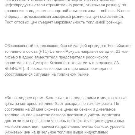
нефтепродукты стали стремительно расти, отыгрывая разницу по
сравнению с индексом экспортной альтернативы — netback. В свою
очередь, так называемая заморозка розничных цен сохраняется.
Рост оптовых цен съедает маржинальность топливной розницы.
Обеспокоенный складывающейся ситуацией президент Российского
топливного союза (РТС) Евгений Аркуша направил сегодня, 21 мая,
письмо в адрес заместителя председателя российского
правительства Дмитрия Козака (его копия есть в редакции ИА
REGNUM ). В послании говорится о причинах неожиданно
обострившейся ситуации на топливном рынке.
«За последнее время биржевые, а вслед за ними и мелкооптовые
цены на моторное топливо бьют рекорды по темпам роста. По
состоянию на 20 мая биржевые цены на бензин и дизельное
топливо на большинстве базисов поставки с учётом логистики
достигли или превысили уровень соответствующих индуктивных
мелкооптовых цен, причём на дальневосточных базисах уровень
биржевых цен на дизельное топливо выше индуктивных