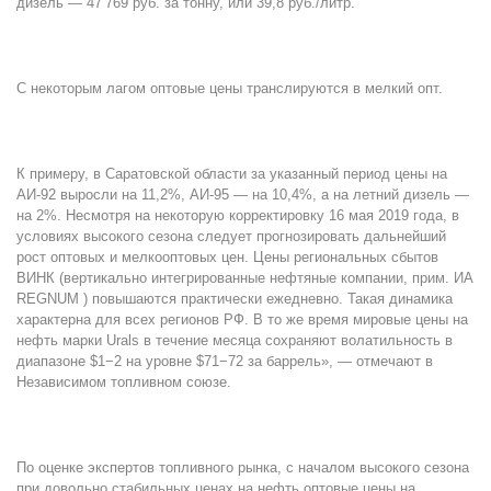
дизель — 47 769 руб. за тонну, или 39,8 руб./литр.
С некоторым лагом оптовые цены транслируются в мелкий опт.
К примеру, в Саратовской области за указанный период цены на
АИ-92 выросли на 11,2%, АИ-95 — на 10,4%, а на летний дизель —
на 2%. Несмотря на некоторую корректировку 16 мая 2019 года, в
условиях высокого сезона следует прогнозировать дальнейший
рост оптовых и мелкооптовых цен. Цены региональных сбытов
ВИНК (вертикально интегрированные нефтяные компании, прим. ИА
REGNUM ) повышаются практически ежедневно. Такая динамика
характерна для всех регионов РФ. В то же время мировые цены на
нефть марки Urals в течение месяца сохраняют волатильность в
диапазоне $1−2 на уровне $71−72 за баррель», — отмечают в
Независимом топливном союзе.
По оценке экспертов топливного рынка, с началом высокого сезона
при довольно стабильных ценах на нефть оптовые цены на