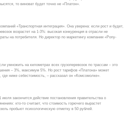
ысятся, то виноват будет точно не «Платон».
омпаний «Транспортная интеграция». Она уверена: если рост и будет,
евозок возрастет на 1-3%: высокая конкуренция в отрасли не
раты на потребителя. Но директор по маркетингу компании «Pony-
сли умножить на километрах всех грузоперевозок по трассам – это
ышения – 3%, максимум 5%. Но рост тарифов «Платона» может
, где ниже себестоимость, – рассказал он «Комсомолке».
1 июля закончится действие постановления правительства о
нениях: кто-то считает, что стоимость горючего вырастет
изель пробьют психологическую отметку в 50 рублей.