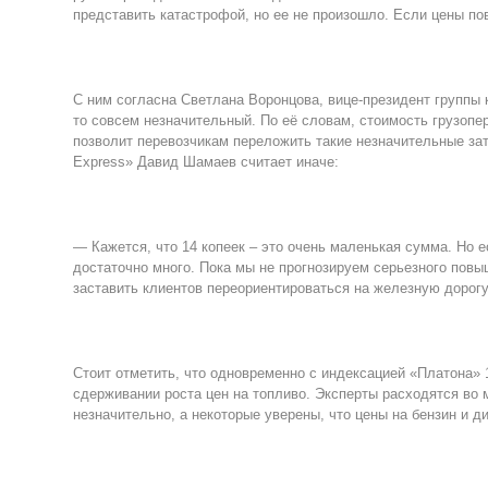
представить катастрофой, но ее не произошло. Если цены пов
С ним согласна Светлана Воронцова, вице-президент группы к
то совсем незначительный. По её словам, стоимость грузопер
позволит перевозчикам переложить такие незначительные зат
Express» Давид Шамаев считает иначе:
— Кажется, что 14 копеек – это очень маленькая сумма. Но е
достаточно много. Пока мы не прогнозируем серьезного пов
заставить клиентов переориентироваться на железную дорогу
Стоит отметить, что одновременно с индексацией «Платона» 
сдерживании роста цен на топливо. Эксперты расходятся во м
незначительно, а некоторые уверены, что цены на бензин и д