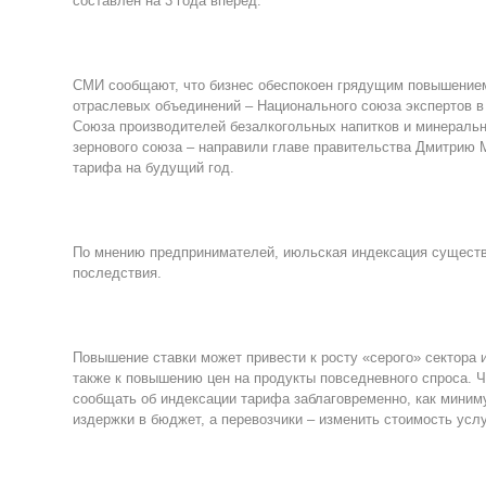
составлен на 3 года вперёд.
СМИ сообщают, что бизнес обеспокоен грядущим повышением
отраслевых объединений – Национального союза экспертов в
Союза производителей безалкогольных напитков и минеральн
зернового союза – направили главе правительства Дмитрию 
тарифа на будущий год.
По мнению предпринимателей, июльская индексация существе
последствия.
Повышение ставки может привести к росту «серого» сектора 
также к повышению цен на продукты повседневного спроса. 
сообщать об индексации тарифа заблаговременно, как миниму
издержки в бюджет, а перевозчики – изменить стоимость услу