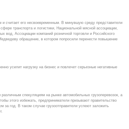
 и считает его несвоевременным. В минувшую среду представители
 сфере транспорта и логистики, Национальной мясной ассоциации,
ых вод, Ассоциации компаний розничной торговли и Российского
Медведеву обращение, в котором попросили перенести повышение
нно усилит нагрузку на бизнес и повлечет серьезные негативные
и различным спекуляциям на рынке автомобильных грузоперевозок, а
Чтобы этого избежать, предприниматели призывают правительство
м за год. В таком случае грузоотправители успеют заложить
г.