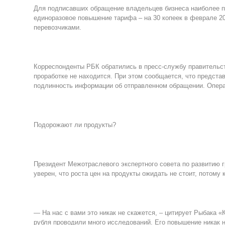
Для подписавших обращение владельцев бизнеса наиболее п
единоразовое повышение тарифа – на 30 копеек в феврале 20
перевозчиками.
Корреспонденты РБК обратились в пресс-службу правительств
проработке не находится. При этом сообщается, что предст
подлинность информации об отправленном обращении. Опера
Подорожают ли продукты?
Президент Межотраслевого экспертного совета по развитию 
уверен, что роста цен на продукты ожидать не стоит, потому
— На нас с вами это никак не скажется, – цитирует Рыбака 
рубля проводили много исследований. Его повышение никак н