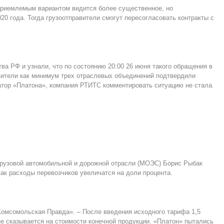
риемлемым вариантом видится более существенное, но
20 года. Тогда грузоотправители смогут пересогласовать контракты с
а РФ и узнали, что по состоянию 20:00 26 июня такого обращения в
авители как минимум трех отраслевых объединений подтвердили
тор «Платона», компания РТИТС комментировать ситуацию не стала.
грузовой автомобильной и дорожной отрасли (МОЭС) Борис Рыбак
 как расходы перевозчиков увеличатся на доли процента.
«Комсомольская Правда». – После введения исходного тарифа 1,5
е сказывается на стоимости конечной продукции. «Платон» пытались