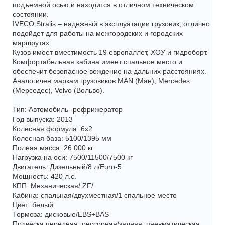
подъемной осью и находится в отличном техническом
состоянии.
IVECO Stralis – надежный в эксплуатации грузовик, отлично
подойдет для работы на межгородских и городских
маршрутах.
Кузов имеет вместимость 19 европаллет, ХОУ и гидроборт.
Комфортабельная кабина имеет спальное место и
обеспечит безопасное вождение на дальних расстояниях.
Аналогичен маркам грузовиков MAN (Ман), Mercedes
(Мерседес), Volvo (Вольво).
Тип: Автомобиль- рефрижератор
Год выпуска: 2013
Колесная формула: 6x2
Колесная база: 5100/1395 мм
Полная масса: 26 000 кг
Нагрузка на оси: 7500/11500/7500 кг
Двигатель: Дизельный/8 л/Euro-5
Мощность: 420 л.с.
КПП: Механическая/ ZF/
Кабина: спальная/двухместная/1 спальное место
Цвет: белый
Тормоза: дисковые/EBS+BAS
Подвеска передняя: рессорная/задняя: пневматическая