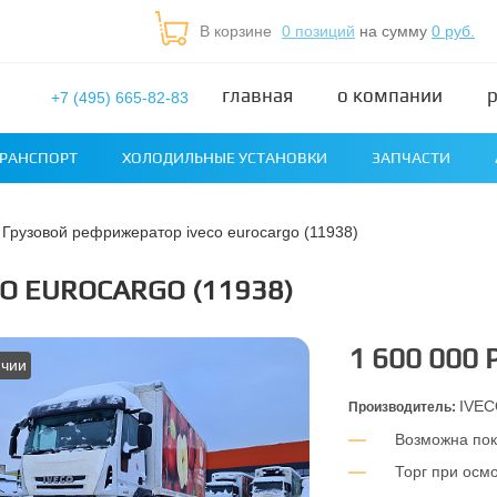
В корзине
0 позиций
на сумму
0 руб.
главная
о компании
+7 (495) 665-82-83
РАНСПОРТ
ХОЛОДИЛЬНЫЕ УСТАНОВКИ
ЗАПЧАСТИ
грузовой рефрижератор iveco eurocargo (11938)
O EUROCARGO (11938)
1 600 000 
ичии
IVE
Производитель:
Возможна пок
Торг при осм