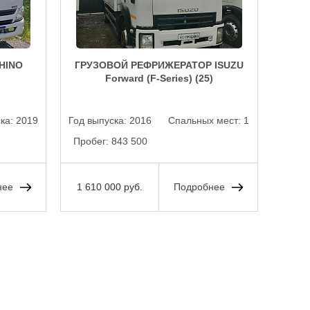
HINO
ГРУЗОВОЙ РЕФРИЖЕРАТОР ISUZU
Гр
Forward (F-Series) (25)
TGS
ска:
2019
Год выпуска:
2016
Спальных мест:
1
Ма
Пробег:
843 500
Пробе
нее
1 610 000 руб.
Подробнее
1 78