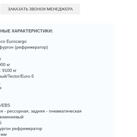
ЗАКАЗАТЬ ЗВОНОК МЕНЕДЖЕРА
НЫЕ ХАРАКТЕРИСТИКИ:
eco Eurocargo
 фургон (рефрижератор)
м
00 кг
 9100 кг
ный/Tector/Euro-5
.
я
е/EBS
я - рессорная, задняя - пневматическая
алюминиевый
5
фургон рефрижератор
0 мм