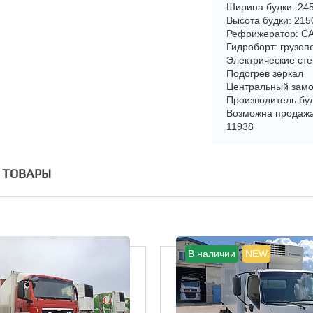
Ширина будки: 24
Высота будки: 21
Рефрижератор: C
Гидроборт: грузоп
Электрические ст
Подогрев зеркал
Центральный замо
Производитель бу
Возможна продажа
11938
 ТОВАРЫ
В наличии
NEW