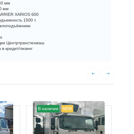
50 мм
50 мм
ARRIER XARIOS 600
одъемность 1500 т.
еклоподъёмники
к
дки Центртранстехмаш
 в кредит/лизинг
В наличии
NEW
В