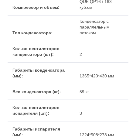
QUE QP16 / 163
куб.см
Конденсатор с
параллельным
потоком
2
1365*420*430 мм
59 кг
3
1224*508*278 мм