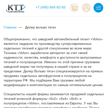
+7 (495) 665-82-83
Главная
дилер вольво тягач
Общепризнанно, что шведский автомобильный гигант «Volvo»
является лидером по производству суперсовременных
седельных тягачей и другой спецтехники во всем мире.
Техника «Volvo» заработала авторитет за счет своей
надежности, качества, комфорта и доступности выпускаемых
тягачей и полуприцепов. Именно по этой причине грузовики
шведской марки так популярны в нашей стране и за ее
пределами. Дилер Вольво тягач специализируется на прямых
продажах седельных автофургонов и полуприцепов на
территории РФ. Мы подберем Вам грузовик любой
модификации и комплектации по самым оптимальным ценам.
Специалисты нашей фирмы занимаются продажей седельных
тягачей колесной формулы «6х2» «6х4» «8х4» и
полуприцепов «Volvo», поставляемые из Европы. У нас Вы
сможете приобрести грузовую еврофуру с пробегом. Перед