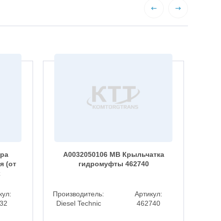
фра
A0032050106 MB Крыльчатка
я (от
гидромуфты 462740
рас
x
кул:
Производитель:
Артикул:
Прои
32
Diesel Technic
462740
BEH