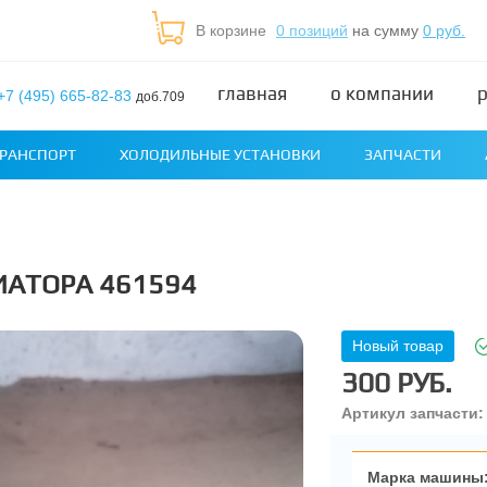
В корзине
0 позиций
на сумму
0 руб.
главная
о компании
+7 (495) 665-82-83
доб.709
РАНСПОРТ
ХОЛОДИЛЬНЫЕ УСТАНОВКИ
ЗАПЧАСТИ
ИАТОРА 461594
Новый товар
300 РУБ.
Артикул запчасти:
Марка машины