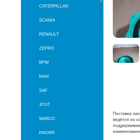
CATERPILLAR
SCANIA
RENAULT
ZEPRO
BPW
MAN
SAF
JOST
Поставка зап
WABCO
ведётся из с
поддерживае
наименовани
KNORR