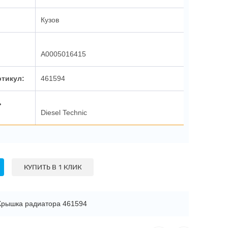
Кузов
A0005016415
ртикул:
461594
ь
Diesel Technic
КУПИТЬ В 1 КЛИК
Крышка радиатора 461594