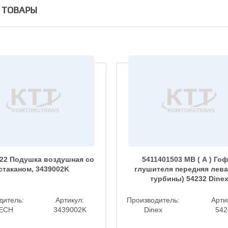
 ТОВАРЫ
22 Подушка воздушная со
5411401503 MB ( А ) Го
стаканом, 3439002K
глушителя передняя лева
турбины) 54232 Dine
дитель:
Артикул:
Производитель:
Арти
ECH
3439002K
Dinex
542