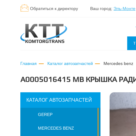
Обратиться к директору
Ваш город:
Эль-Монте
Т
Главная
Каталог автозапчастей
mercedes benz
A0005016415 МВ КРЫШКА РАД
КАТАЛОГ АВТОЗАПЧАСТЕЙ
GEREP
MERCEDES BENZ