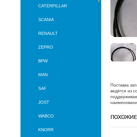
CATERPILLAR
SCANIA
RENAULT
ZEPRO
BPW
MAN
Поставка зап
SAF
ведётся из с
поддерживае
JOST
наименовани
WABCO
ПОХОЖИЕ
KNORR