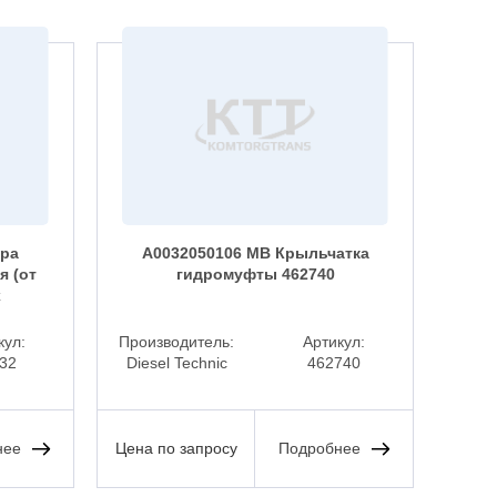
фра
A0032050106 MB Крыльчатка
я (от
гидромуфты 462740
рас
x
кул:
Производитель:
Артикул:
Прои
32
Diesel Technic
462740
BEH
нее
Цена по запросу
Подробнее
Цена 