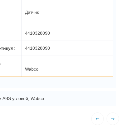
Датчик
4410328090
ртикул:
4410328090
ь
Wabco
к ABS угловой, Wabco