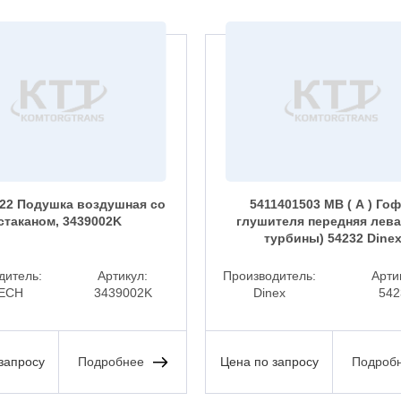
22 Подушка воздушная со
5411401503 MB ( А ) Го
стаканом, 3439002K
глушителя передняя лева
турбины) 54232 Dine
дитель:
Артикул:
Производитель:
Арти
ECH
3439002K
Dinex
542
запросу
Подробнее
Цена по запросу
Подроб