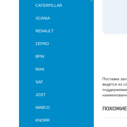
CATERPILLAR
SCANIA
RENAULT
ZEPRO
BPW
MAN
Поставка зап
SAF
ведётся из с
поддерживае
JOST
наименовани
WABCO
ПОХОЖИЕ
KNORR