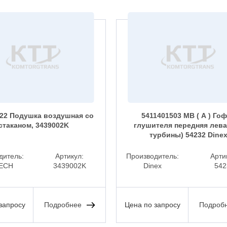
22 Подушка воздушная со
5411401503 MB ( А ) Го
стаканом, 3439002K
глушителя передняя лева
турбины) 54232 Dine
дитель:
Артикул:
Производитель:
Арти
ECH
3439002K
Dinex
542
запросу
Подробнее
Цена по запросу
Подроб