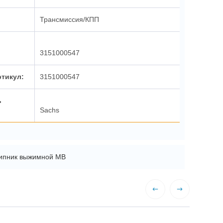
Трансмиссия/КПП
3151000547
ртикул:
3151000547
ь
Sachs
ипник выжимной MB