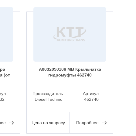
фра
A0032050106 MB Крыльчатка
я (от
гидромуфты 462740
рас
x
кул:
Производитель:
Артикул:
Прои
32
Diesel Technic
462740
BEH
нее
Цена по запросу
Подробнее
Цена 