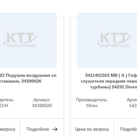
22 Подушка воздушная со
5411401503 MB ( А ) Го
стаканом, 3439002K
глушителя передняя лева
турбины) 54232 Dine
дитель:
Артикул:
Производитель:
Арти
ECH
3439002K
Dinex
542
запросу
Подробнее
Цена по запросу
Подроб