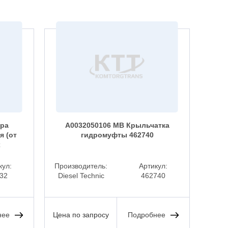
фра
A0032050106 MB Крыльчатка
я (от
гидромуфты 462740
рас
x
кул:
Производитель:
Артикул:
Прои
32
Diesel Technic
462740
BEH
нее
Цена по запросу
Подробнее
Цена 