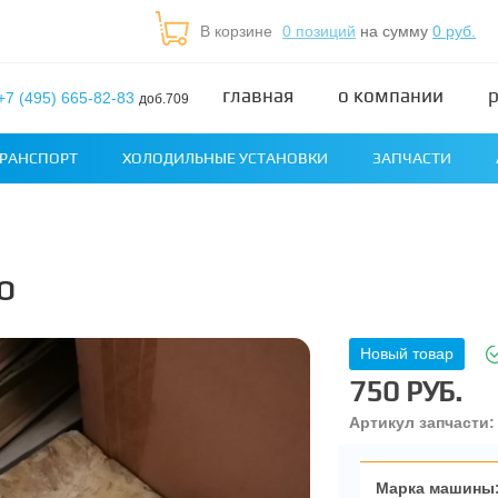
В корзине
0 позиций
на сумму
0 руб.
главная
о компании
+7 (495) 665-82-83
доб.709
РАНСПОРТ
ХОЛОДИЛЬНЫЕ УСТАНОВКИ
ЗАПЧАСТИ
О
Новый товар
750 РУБ.
Артикул запчасти:
Марка машины