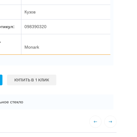
Кузов
ртикул:
098390320
ь
Monark
КУПИТЬ В 1 КЛИК
ьное стекло