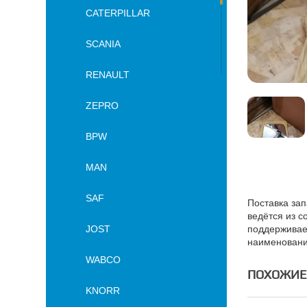
CATERPILLAR
SCANIA
RENAULT
ZEPRO
BPW
MAN
SAF
Поставка зап
ведётся из с
JOST
поддерживае
наименовани
WABCO
ПОХОЖИЕ
KNORR